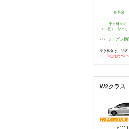
一般料金
東京料金※
(23区＋一部エリ
ハイシーズン期
東京料金は、23
※一部仕様につい
W2クラス
ノア(’22.1