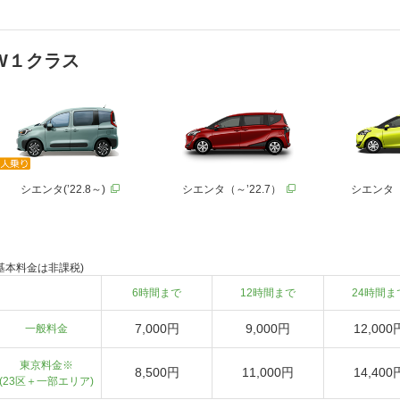
W１クラス
シエンタ(’22.8～)
シエンタ（～’22.7）
シエンタ（
(基本料金は非課税)
6時間まで
12時間まで
24時間ま
7,000円
9,000円
12,000
一般料金
東京料金※
8,500円
11,000円
14,400
(23区＋一部エリア)