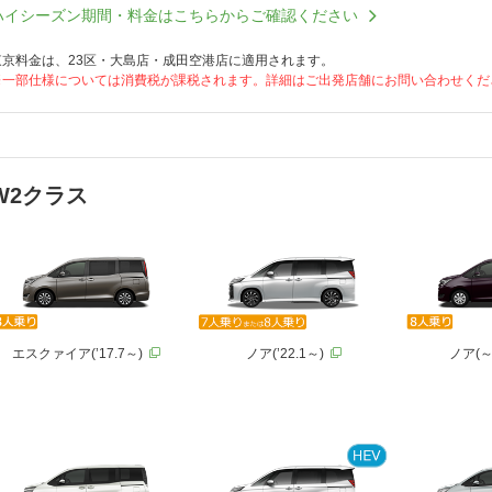
ハイシーズン期間・料金はこちらからご確認ください
東京料金は、23区・大島店・成田空港店に適用されます。
※一部仕様については消費税が課税されます。詳細はご出発店舗にお問い合わせくだ
W2クラス
エスクァイア(’17.7～)
ノア(’22.1～)
ノア(～’