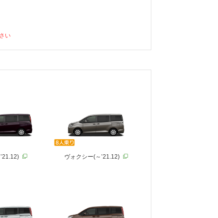
さい
21.12)
ヴォクシー(～’21.12)