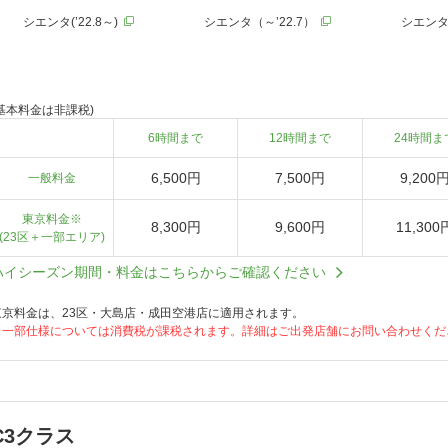
シエンタ(’22.8～)
シエンタ（～’22.7）
シエンタ(
(基本料金は非課税)
6時間まで
12時間まで
24時間ま
6,500円
7,500円
9,200
一般料金
東京料金※
8,300円
9,600円
11,300
(23区＋一部エリア)
ハイシーズン期間・料金はこちらからご確認ください
東京料金は、23区・大島店・成田空港店に適用されます。
※一部仕様については消費税が課税されます。詳細はご出発店舗にお問い合わせくだ
C3クラス