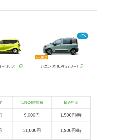
～’18.8）
シエンタHEV(’22.8～)
で
以降24時間毎
超過料金
円
9,000円
1,500円/時
円
11,000円
1,900円/時