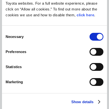
Toyota websites. For a full website experience, please
click on “Allow all cookies.” To find out more about the
각 출구에서 카운터까지의 사
cookies we use and how to disable them,
click here
.
진 경로 안내 (PDF)
도착 출구 4・5・6 앞(버스 티켓 카운터 옆)
Consent
도착 출구 1・2・3에 도착하신 고객님께서는 출구에서 나와 왼쪽으
Necessary
Selection
로 가십시오.
카운터에서 접수 후 송영차로 하네다공항(국내선) 점 또는 하네다공
항(국제선) 점으로 보내드립니다.
Preferences
(하네다공항(국내선) 점까지 소요시간 약 25분, 하네다공항(국제선)
점까지 약 30분. 도로 사정에 따라 시간이 더 걸릴 수 있습니다)
Statistics
하네다공항 제3터미널 (각 항공사 국제선)
Marketing
Show details