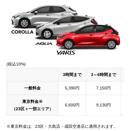
(税込10%)
3時間まで
3～6時間まで
1
一般料金
5,390円
7,150円
東京料金※
6,600円
9,130円
1
（23区＋一部エリア）
※東京料金は、23区・大島店・成田空港店に適用されます。