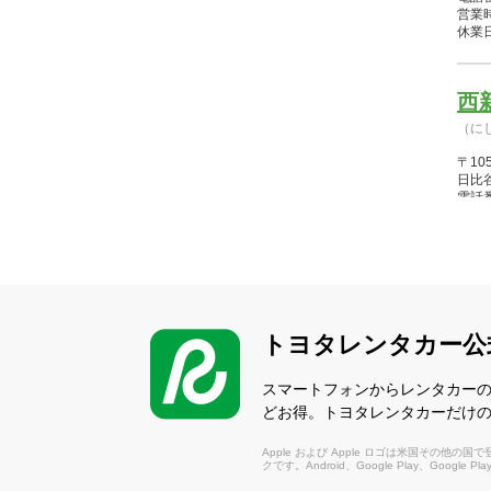
営業時間
休業
西
（に
〒10
日比
電話番
営業時間
休業
水
（す
トヨタレンタカー公
〒10
駅直
スマートフォンからレンタカー
電話番
どお得。トヨタレンタカーだけ
営業時間
休業
Apple および Apple ロゴは米国その他の国で登録さ
クです。Android、Google Play、Google P