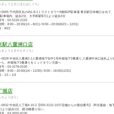
うきょうえきにほんばしぐち）
0-0005 千代田区丸の内1-8-1トラストタワーN館B2F駐車場 東京駅日本橋口を
階駐車場内、徒歩2分。大手町駅B7口より徒歩3分
号：03-5220-2220
：8:00～20:00(1/1～8/21) / 8:00～20:00(8/23～12/31)
：8/22
京駅八重洲口店
うきょうえきやえすぐち）
04-0028 中央区八重洲2-1八重洲地下街中1号外堀地下3番通り 八重洲中央口改札
から、外堀地下3番通りをミッドタウン方面へ
号：03-3278-0100
：8:00～20:00(1/4～12/30) / 8:00～18:00(12/31)
：1/1～1/3
丁堀店
っちょうぼり）
4-0032 中央区八丁堀4-10-2【050-3132-1037店舗からの着信番号】 JR京葉
出口より徒歩1分、鍛冶橋通り沿い。
号：03-3555-8100