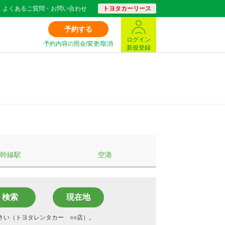
よくあるご質問・お問い合わせ
トヨタカーリース
予約する
ログイン
予約内容の照会/変更/取消
新規登録
幹線駅
空港
検索
さい（トヨタレンタカー ○○店）。