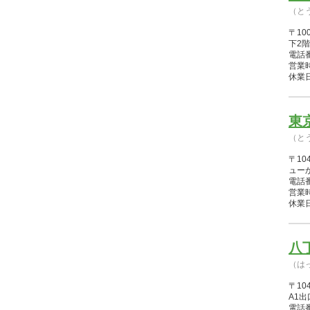
（と
〒10
下2
電話番
営業時間
休業日
東
（と
〒1
ュー
電話番
営業時間
休業日
八
（は
〒10
A1
電話番