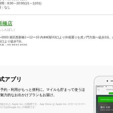
：8:00～20:00(1/1～12/31)
日：なし
新橋店
ししんばし）
5-0003 港区西新橋1ー12ー10 内幸町駅A3口より外堀通りを虎ノ門方面へ徒歩2
谷口より徒歩7分。
号：03-5532-8100
：8:00～20:00(1/1～12/31)
日：なし
天宮Ｔ－ＣＡＴ店
いてんぐうてぃーきゃっと）
式アプリ
3-0015 中央区日本橋箱崎町42-1東京シティエアターミナル(T-CAT)地下1F 
結）1階リムジンバス到着ロビー横の地下駐車場連絡口よりB1Fへ
の予約・利用がもっと便利に。マイルも貯まって使うほ
号：03-3662-0100
の魅力的なお出かけプランもお届け。
：8:00～20:00(1/1～12/31)
日：なし
れた Apple Inc. の商標です。App Store は Apple Inc. のサービスマー
layロゴはGoogle Inc. の商標です。