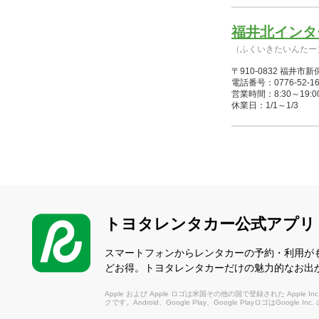
福井北インタ
（ふくいきたいんたー
〒910-0832 福井
電話番号：0776-52-16
営業時間：8:30～19:00(
休業日：1/1～1/3
サンドーム南
（さんどーむみなみ）
〒915-0096 越前市
電話番号：0778-24-12
営業時間：8:30～19:00(
トヨタレンタカー公式アプリ
休業日：なし
スマートフォンからレンタカーの予約・利用が
どお得。トヨタレンタカーだけの魅力的なお出
あわら温泉駅
（あわらおんせんえき
Apple および Apple ロゴは米国その他の国で登録された Apple Inc.
クです。Android、Google Play、Google PlayロゴはGoogle In
〒919-0632 あわら市