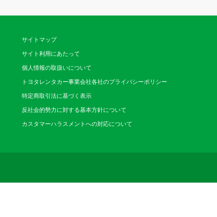
電話番号：0776-73-43
営業時間：8:30～19:00(
休業日：なし
サイトマップ
大野店
サイト利用にあたって
（おおの）
個人情報の取扱いについて
〒912-0004 大
トヨタレンタカー事業会社各社のプライバシーポリシー
津川三差路近く
電話番号：0779-65-15
特定商取引法に基づく表示
営業時間：9:00～18:00(
休業日：1/1～1/3 / (月)(
反社会的勢力に対する基本方針について
カスタマーハラスメントへの対応について