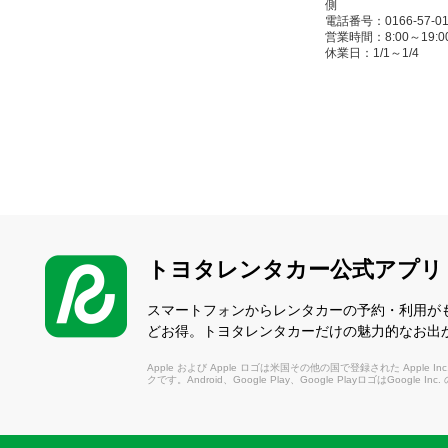
側
電話番号：0166-57-01
営業時間：8:00～19:00(4/1
休業日：1/1～1/4
旭川空港前店
（あさひかわくうこう
〒071-1562 上川
を要します
電話番号：0166-83-37
営業時間：8:00～20:00(4/1
休業日：なし
トヨタレンタカー公式アプリ
スマートフォンからレンタカーの予約・利用が
どお得。トヨタレンタカーだけの魅力的なお出
Apple および Apple ロゴは米国その他の国で登録された Apple Inc.
クです。Android、Google Play、Google PlayロゴはGoogle In