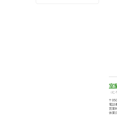
室
（む
〒05
電話番
営業時間
休業日