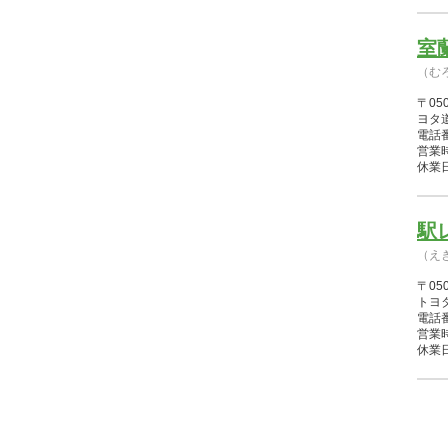
室
（む
〒0
ヨタ
電話番
営業時間
休業日：
駅
（え
〒0
トヨ
電話番
営業時間
休業日