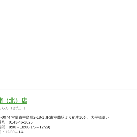
蘭（北）店
ろらん（きた））
0-0074 室蘭市中島町2-18-1 JR東室蘭駅より徒歩10分、大平橋沿い
号：0143-46-2625
：8:00～18:00(1/5～12/29)
：12/30～1/4