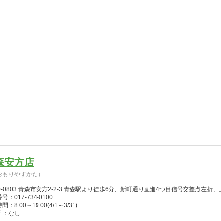
森安方店
おもりやすかた）
0-0803 青森市安方2-2-3 青森駅より徒歩6分、新町通り直進4つ目信号交差点左
号：017-734-0100
：8:00～19:00(4/1～3/31)
日：なし