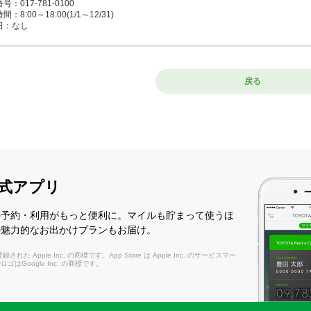
号：017-781-0100
：8:00～18:00(1/1～12/31)
日：なし
青森駅西口店
戻る
んあおもりえきにしぐち）
8-0003 青森市大字石江3-2-1 JR新青森駅西口より徒歩1分
号：017-782-0100
：8:00～20:00(1/1～12/31)
日：なし
式アプリ
森空港店
おもりくうこう）
の予約・利用がもっと便利に。マイルも貯まって使うほ
30-0155 青森市大字大谷字小谷1-14 青森空港ビル隣り、屋外へ出て右へ50m。返
の魅力的なお出かけプランもお届け。
号：017-739-0115
：8:00～20:30(1/1～12/31)
れた Apple Inc. の商標です。App Store は Apple Inc. のサービスマー
日：なし
layロゴはGoogle Inc. の商標です。