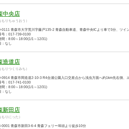
森中央店
おもりちゅうおう）
0-0111 青森市大字荒川字藤戸135-2 青森自動車道、青森中央ICより車で3分、
号：017-739-0100
：8:00～18:00(1/1～12/31)
日：なし
森造道店
おもりつくりみち）
0-0914 青森市岡造道2-10-3 R4合浦公園入口交差点から浅虫方面へ約1km先右側、
号：017-741-0100
：8:00～18:00(1/1～12/31)
日：なし
森新田店
おもりにった）
8-0001 青森市新田3-6-4 青森フェリー埠頭より徒歩10分