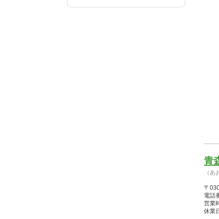
青
（あ
〒03
電話番
営業時間
休業