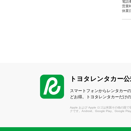
電話番
営業時間
休業
新
（し
〒03
電話番
営業時間
休業
トヨタレンタカー公
青
（あ
スマートフォンからレンタカー
〒0
どお得。トヨタレンタカーだけ
電話番
営業時間
Apple および Apple ロゴは米国その他の国で登録さ
休業
クです。Android、Google Play、Google P