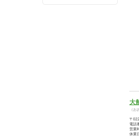
大
（お
〒02
電話番
営業時間
休業日