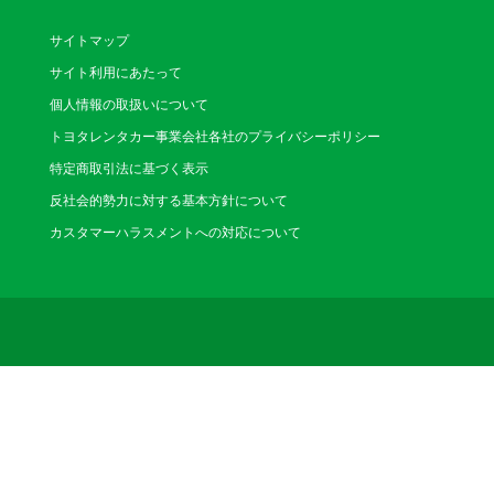
本町店
サイトマップ
（ほんちょう）
サイト利用にあたって
〒980-0014 仙台
MTG仙台中央店内
個人情報の取扱いについて
電話番号：022-224-01
営業時間：8:30～19:00(1/
トヨタレンタカー事業会社各社のプライバシーポリシー
休業日：1/1～1/3
特定商取引法に基づく表示
反社会的勢力に対する基本方針について
鹿野２８６店
カスタマーハラスメントへの対応について
（かの２８６）
〒982-0023 仙台
電話番号：022-246-01
営業時間：8:30～19:00(1/
休業日：1/1～1/3
本社宮城野店
（ほんしゃみやぎの）
〒983-0036 仙台
電話番号：022-232-01