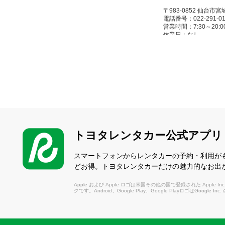
〒983-0852 仙台市
電話番号：022-291-01
営業時間：7:30～20:00(1/
休業日：なし
長町バイパス
（ながまちばいぱす）
〒982-0003 仙
電話番号：022-248-01
営業時間：8:00～19:00(1/
休業日：1/1～1/3
トヨタレンタカー公式アプリ
仙台駅西口店
スマートフォンからレンタカーの予約・利用が
（せんだいえきにしぐ
どお得。トヨタレンタカーだけの魅力的なお出
〒980-0021 仙台
Apple および Apple ロゴは米国その他の国で登録された Apple Inc.
電話番号：022-213-01
クです。Android、Google Play、Google PlayロゴはGoogle In
営業時間：8:00～20:00(
休業日：なし