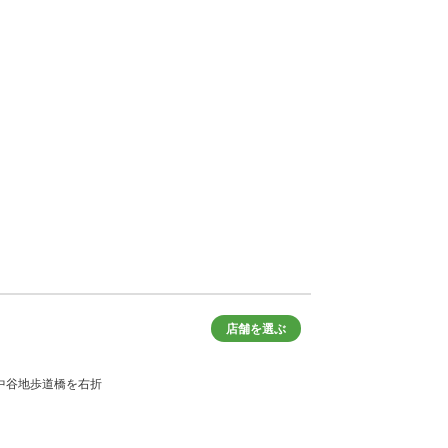
店舗を選ぶ
折、中谷地歩道橋を右折