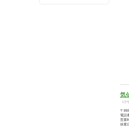
気
（け
〒98
電話番
営業時間
休業