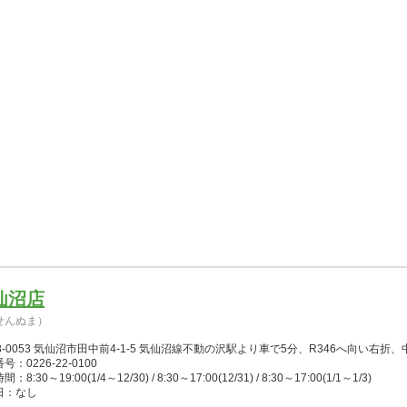
仙沼店
せんぬま）
8-0053 気仙沼市田中前4-1-5 気仙沼線不動の沢駅より車で5分、R346へ向い右
号：0226-22-0100
：8:30～19:00(1/4～12/30) / 8:30～17:00(12/31) / 8:30～17:00(1/1～1/3)
日：なし