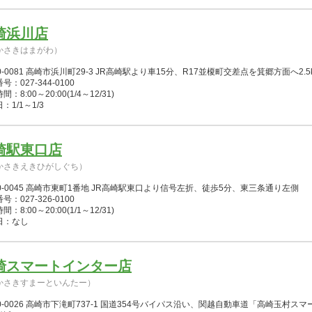
崎浜川店
かさきはまがわ）
0-0081 高崎市浜川町29-3 JR高崎駅より車15分、R17並榎町交差点を箕郷方面へ2.5
号：027-344-0100
：8:00～20:00(1/4～12/31)
：1/1～1/3
崎駅東口店
かさきえきひがしぐち）
0-0045 高崎市東町1番地 JR高崎駅東口より信号左折、徒歩5分、東三条通り左側
号：027-326-0100
：8:00～20:00(1/1～12/31)
日：なし
崎スマートインター店
かさきすまーといんたー）
0-0026 高崎市下滝町737-1 国道354号バイパス沿い、関越自動車道「高崎玉村