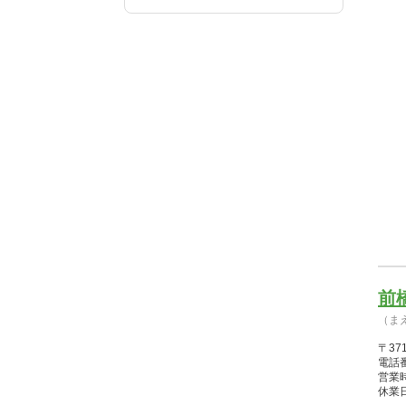
前
（ま
〒37
電話番
営業時間
休業