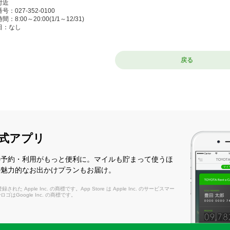
付近
号：027-352-0100
：8:00～20:00(1/1～12/31)
日：なし
川駅前店
戻る
ぶかわえきまえ）
7-0008 渋川市渋川1642-12 JR上越線渋川駅南側並び
号：0279-24-0100
：9:00～17:00(1/1～1/3) / 8:00～20:00(1/4～12/31)
日：なし
式アプリ
勢崎駅北口店
せさきえききたぐち）
の予約・利用がもっと便利に。マイルも貯まって使うほ
の魅力的なお出かけプランもお届け。
2-0056 伊勢崎市喜多町94-1 JR両毛線・東武伊勢崎線伊勢崎駅北口より徒歩1分
号：0270-23-0100
れた Apple Inc. の商標です。App Store は Apple Inc. のサービスマー
：8:00～20:00(1/1～12/31)
layロゴはGoogle Inc. の商標です。
日：なし