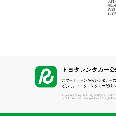
入口
電話番
営業時間
休業
渋
（し
〒37
電話番
営業時間
休業
トヨタレンタカー公
伊
（い
スマートフォンからレンタカー
どお得。トヨタレンタカーだけ
〒37
電話番
Apple および Apple ロゴは米国その他の国で登録さ
営業時間
クです。Android、Google Play、Google P
休業