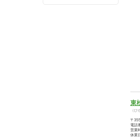
東
（ひ
〒35
電話番
営業時間
休業日