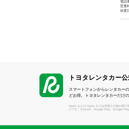
電話番
営業時間
休業日
鴻
（こ
〒36
電話番
営業時間
休業日
トヨタレンタカー公
熊
（く
スマートフォンからレンタカー
〒36
どお得。トヨタレンタカーだけ
電話番
営業時間
Apple および Apple ロゴは米国その他の国で登録さ
休業日
クです。Android、Google Play、Google P
熊