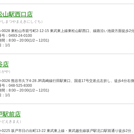
松山駅西口店
がしまつやまえきにしぐち）
5-0028 東松山市箭弓町2-12-15 東武東上線東松山駅西口、線路沿い池袋方面徒歩
号：0493-24-0100
：8:00～20:00(1/2～12/31)
：1/1
谷店
まがや）
0-0026 熊谷市久下4-28 JR高崎線行田駅東口、国道17号交差点左折し、徒歩4分右
号：048-525-8300
：8:00～20:00(1/2～12/31)
：1/1
戸駅前店
かどえきまえ）
50-0225 坂戸市日の出町13-22 東武東上線・東武越生線坂戸駅北口駅前通り徒歩2