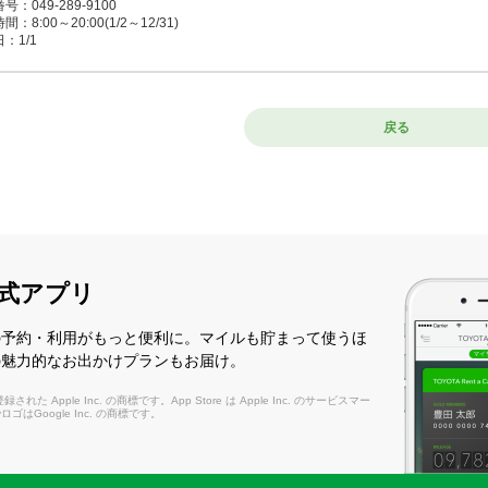
号：049-289-9100
：8:00～20:00(1/2～12/31)
：1/1
巣駅前店
戻る
うのすえきまえ）
5-0038 鴻巣市本町1-7-1 鴻巣駅東口徒歩1分（ポレスター鴻巣駅前ガーデンズ1F）
号：048-544-1100
：8:00～20:00(1/2～12/31)
：1/1
式アプリ
谷駅前店
まがやえきまえ）
の予約・利用がもっと便利に。マイルも貯まって使うほ
0-0036 熊谷市桜木町1-178 JR上越新幹線・高崎線熊谷駅南口徒歩0分
の魅力的なお出かけプランもお届け。
号：048-521-9100
：8:00～20:00(1/2～12/31)
れた Apple Inc. の商標です。App Store は Apple Inc. のサービスマー
：1/1
layロゴはGoogle Inc. の商標です。
谷駅正面口店