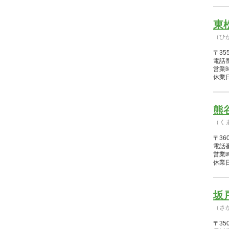
東
（ひ
〒35
電話番
営業時間
休業日
熊
（く
〒36
電話番
営業時間
休業日
坂
（さ
〒3