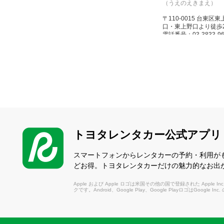
（うえのえきまえ）
〒110-0015 台東区
口・東上野口より徒歩
電話番号：03-3833-96
営業時間：8:00～20:00(
休業日：なし
水天宮Ｔ－Ｃ
（すいてんぐうてぃー
〒103-0015 中央
駅直結）1階リムジン
電話番号：03-3662-01
トヨタレンタカー公式アプリ
営業時間：8:00～20:00(
休業日：なし
スマートフォンからレンタカーの予約・利用が
どお得。トヨタレンタカーだけの魅力的なお出
日暮里駅前店
Apple および Apple ロゴは米国その他の国で登録された Apple Inc.
（にっぽりえきまえ）
クです。Android、Google Play、Google PlayロゴはGoogle In
〒116-0013 荒
橋通り沿い左側、徒歩
電話番号：03-5604-01