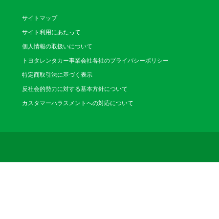
営業時間：8:00～20:00(
休業日：なし
サイトマップ
サイト利用にあたって
本郷三丁目駅
個人情報の取扱いについて
（ほんごうさんちょう
トヨタレンタカー事業会社各社のプライバシーポリシー
〒113-0033 文京
特定商取引法に基づく表示
内線本郷三丁目駅東大
電話番号：03-3817-71
反社会的勢力に対する基本方針について
営業時間：8:00～20:00(
休業日：なし
カスタマーハラスメントへの対応について
東京駅日本橋
（とうきょうえきにほ
〒100-0005 千
下2階駐車場内、徒歩2
電話番号：03-5220-22
営業時間：8:00～20:00(1/
休業日：8/22