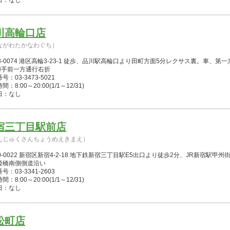
日：なし
川高輪口店
ながわたかなわぐち）
08-0074 港区高輪3-23-1 徒歩、品川駅高輪口より田町方面5分レクサス裏。車
H手前一方通行右折
号：03-3473-5021
：8:00～20:00(1/1～12/31)
日：なし
宿三丁目駅前店
んじゅくさんちょうめえきまえ）
0-0022 新宿区新宿4-2-18 地下鉄新宿三丁目駅E5出口より徒歩2分、JR新宿駅
陸橋南側側道沿い
号：03-3341-2603
：8:00～20:00(1/1～12/31)
日：なし
松町店