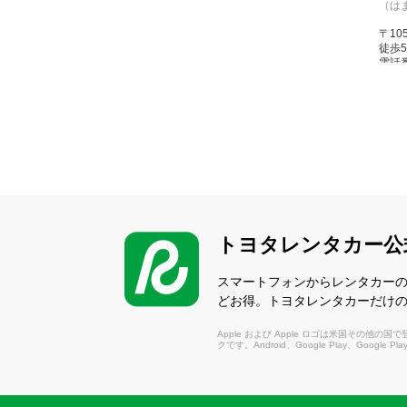
（は
〒10
徒歩
電話番
営業時間
休業
西
（に
〒10
日比
電話番
トヨタレンタカー公
営業時間
休業
スマートフォンからレンタカー
どお得。トヨタレンタカーだけ
中
Apple および Apple ロゴは米国その他の国で登録さ
（な
クです。Android、Google Play、Google P
〒16
歩3分
電話番