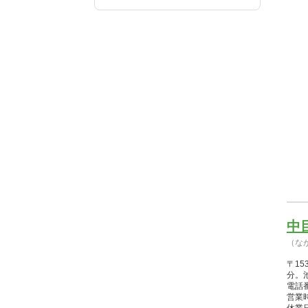
中
（な
〒15
分。
電話番
営業時間