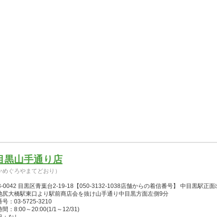
目黒山手通り店
かめぐろやまてどおり）
3-0042 目黒区青葉台2-19-18【050-3132-1038店舗からの着信番号】 中目
池尻大橋駅東口より駅前商店会を抜け山手通り中目黒方面左側9分
号：03-5725-3210
：8:00～20:00(1/1～12/31)