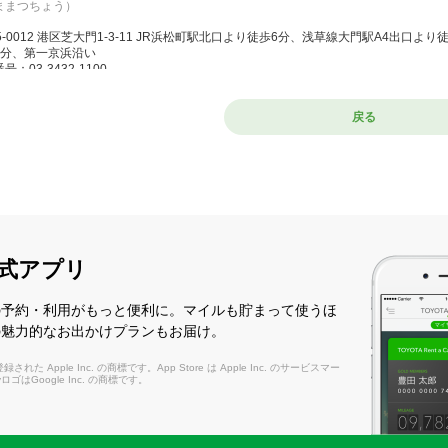
ままつちょう）
5-0012 港区芝大門1-3-11 JR浜松町駅北口より徒歩6分、浅草線大門駅A4出口
5分、第一京浜沿い
号：03-3432-1100
：8:00～20:00(1/1～5/5) / 9:00～20:00(5/6) / 8:00～20:00(5/7～12/31)
日：なし
戻る
新橋店
ししんばし）
5-0003 港区西新橋1ー12ー10 内幸町駅A3口より外堀通りを虎ノ門方面へ徒歩2
谷口より徒歩7分。
号：03-5532-8100
式アプリ
：8:00～20:00(1/1～12/31)
日：なし
の予約・利用がもっと便利に。マイルも貯まって使うほ
の魅力的なお出かけプランもお届け。
野坂上店
れた Apple Inc. の商標です。App Store は Apple Inc. のサービスマー
かのさかうえ）
layロゴはGoogle Inc. の商標です。
4-0012 中野区本町1-15-17【050-3132-1040店舗からの着信番号】 地下鉄
号：03-3379-7100