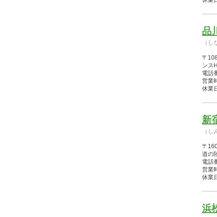
休業
品
（し
〒1
ンス
電話番
営業時間
休業
新
（し
〒16
道の
電話番
営業時間
休業
浜