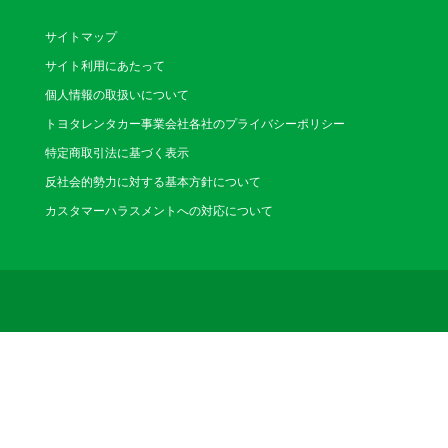
溝の口店
（みぞのくち）
サイトマップ
〒213-0001 川崎
サイト利用にあたって
電話番号：044-822-01
営業時間：8:00～18:00(1/
個人情報の取扱いについて
休業日：1/1 / 4/29～5/6
トヨタレンタカー事業会社各社のプライバシーポリシー
特定商取引法に基づく表示
高津店
反社会的勢力に対する基本方針について
（たかつ）
カスタマーハラスメントへの対応について
〒213-0001 川崎
電話番号：044-813-01
営業時間：8:00～20:00(1/4
休業日：1/1
たまプラーザ
（たまぷらーざえきま
〒225-0003 横浜
電話番号：045-911-14
営業時間：8:00～20:00(1/4
休業日：1/1