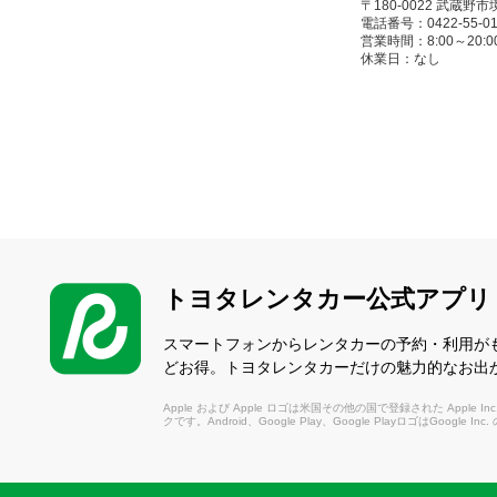
〒180-0022 武蔵野
電話番号：0422-55-01
営業時間：8:00～20:00(
休業日：なし
新百合ヶ丘店
（しんゆりがおか）
〒215-0004 川崎
電話番号：044-959-08
営業時間：8:00～20:00(1/4
休業日：1/1
トヨタレンタカー公式アプリ
国分寺駅前店
（こくぶんじえきまえ
スマートフォンからレンタカーの予約・利用が
どお得。トヨタレンタカーだけの魅力的なお出
〒185-0021 国分
電話番号：042-326-01
Apple および Apple ロゴは米国その他の国で登録された Apple Inc.
営業時間：8:00～20:00(
クです。Android、Google Play、Google PlayロゴはGoogle In
休業日：なし