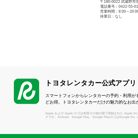
〒180-0022 武蔵野
電話番号：0422-55-01
営業時間：8:00～20:00(
休業日：なし
東村山駅前店
（ひがしむらやまえき
〒189-0003 東村山
電話番号：042-390-01
営業時間：8:00～20:00(
休業日：なし
トヨタレンタカー公式アプリ
上北台駅前店
（かみきただいえきま
スマートフォンからレンタカーの予約・利用が
どお得。トヨタレンタカーだけの魅力的なお出
〒207-0021 東大
電話番号：042-562-01
Apple および Apple ロゴは米国その他の国で登録された Apple Inc.
営業時間：8:00～20:00(
クです。Android、Google Play、Google PlayロゴはGoogle In
休業日：12/31～1/3