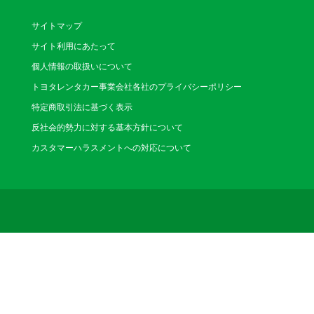
調布店
（ちょうふ）
サイトマップ
〒182-0024 調
サイト利用にあたって
分。布田駅より徒歩6
電話番号：042-481-01
個人情報の取扱いについて
営業時間：8:00～20:00(
休業日：なし
トヨタレンタカー事業会社各社のプライバシーポリシー
特定商取引法に基づく表示
反社会的勢力に対する基本方針について
多摩センター
（たませんたーえきま
カスタマーハラスメントへの対応について
〒206-0033 多
ノレール線より徒歩5
電話番号：042-355-21
営業時間：8:00～20:00(
休業日：なし
東久留米駅前
（ひがしくるめえきま
〒203-0053 東久
電話番号：042-477-21