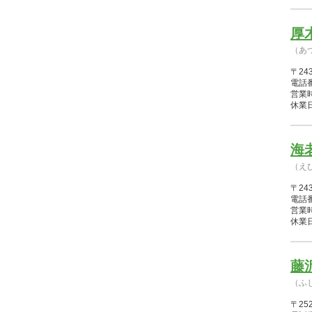
厚
（あ
〒24
電話番
営業時間
休業日
海
（え
〒24
電話番
営業時間
休業日
藤
（ふ
〒2