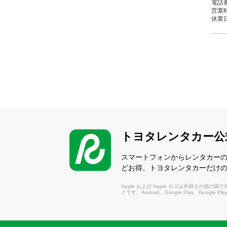
電話番
営業時間
休業日：
中
（な
〒2
電話番
営業時間
休業日：
トヨタレンタカー公
大
（や
スマートフォンからレンタカー
〒24
どお得。トヨタレンタカーだけ
電話番
営業時間
Apple および Apple ロゴは米国その他の国で登録さ
休業日
クです。Android、Google Play、Google P
大