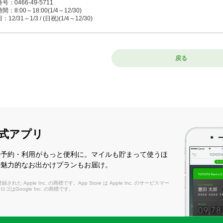
号：0466-49-5711
：8:00～18:00(1/4～12/30)
12/31～1/3 / (日祝)(1/4～12/30)
津店
戻る
かつ）
43-0303 愛甲郡愛川町中津7291 小田急線本厚木駅愛川町役場方面行きバス、桜台バ
号：046-286-0100
：8:00～19:00(1/2～4/28) / 8:00～19:00(5/7～8/7) / 8:00～19:00(8/17～12/31)
1/1 / 4/29～5/6 / 8/8～8/16
式アプリ
和店
まと）
の予約・利用がもっと便利に。マイルも貯まって使うほ
2-0021 大和市中央7-5-24 小田急線・相模鉄道線大和駅より徒歩8分、大和警察の先1
の魅力的なお出かけプランもお届け。
号：046-262-0100
：8:00～20:00(1/4～12/30) / 8:00～18:00(12/31) / 8:00～18:00(1/2～1/3)
れた Apple Inc. の商標です。App Store は Apple Inc. のサービスマー
：1/1
layロゴはGoogle Inc. の商標です。
和南店