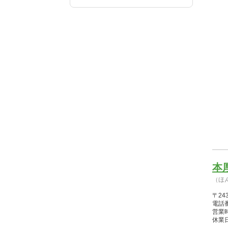
本
（ほ
〒24
電話番
営業時間
休業日