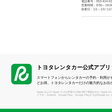
電話番号：053-414-01
営業時間：9:00～19:00(1/4
休業日：1/1～1/3 / 11/
磐田駅前店
（いわたえきまえ）
〒438-0078 磐田市
電話番号：0538-21-90
営業時間：8:00～20:00(1/
休業日：4/19
トヨタレンタカー公式アプリ
磐田店
（いわた）
スマートフォンからレンタカーの予約・利用が
〒438-0073 磐田
どお得。トヨタレンタカーだけの魅力的なお出
電話番号：0538-37-01
営業時間：9:00～19:00(1/4
Apple および Apple ロゴは米国その他の国で登録された Apple Inc.
休業日：1/1～1/3 / 11/
クです。Android、Google Play、Google PlayロゴはGoogle In