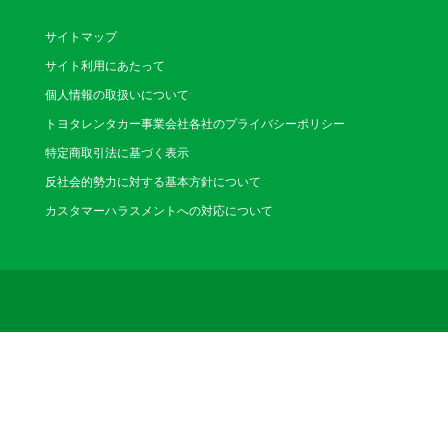
（じょうしん）
サイトマップ
〒451-0061 名古
電話番号：052-522-01
サイト利用にあたって
営業時間：9:00～18:00(12
休業日：なし
個人情報の取扱いについて
トヨタレンタカー事業会社各社のプライバシーポリシー
小牧インター
特定商取引法に基づく表示
（こまきいんたー）
反社会的勢力に対する基本方針について
〒485-0047 小
カスタマーハラスメントへの対応について
電話番号：0568-73-01
営業時間：12:00～20:00(1/
休業日：1/1～1/3
小牧駅南店
（こまきえきみなみ）
〒485-0028 小牧
電話番号：0568-71-11
営業時間：9:00～18:00(1/1
休業日：なし