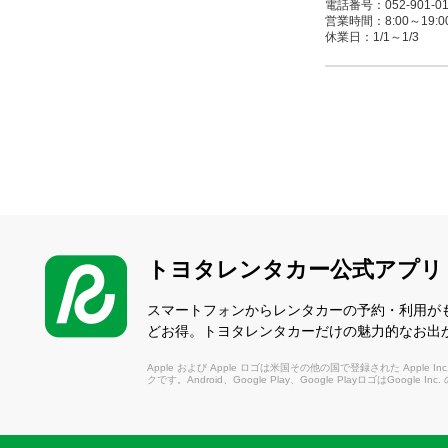
電話番号：052-901-01
営業時間：8:00～19:00(1/
休業日：1/1～1/3
名古屋空港店
（なごやくうこう）
〒480-0202 西
電話番号：0568-29-07
営業時間：8:00～20:00(
休業日：なし
トヨタレンタカー公式アプリ
康生通店
（こうせいとおり）
スマートフォンからレンタカーの予約・利用が
〒451-0066 名古
どお得。トヨタレンタカーだけの魅力的なお出
電話番号：052-522-04
営業時間：8:00～19:00(1/
Apple および Apple ロゴは米国その他の国で登録された Apple Inc.
休業日：1/1～1/3 / 3/1
クです。Android、Google Play、Google PlayロゴはGoogle In
浄心店