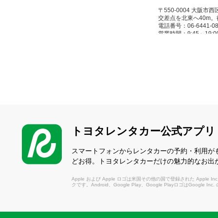
〒550-0004 大
交差点を北東へ40m。
電話番号：06-6441-08
営業時間：9:45～19:00(
休業日：3/18 / 4/15 / 5/4～
西梅田店
（にしうめだ）
〒530-0002 大阪
を南下、桜橋交差点を
電話番号：06-6347-01
営業時間：8:00～20:00(1/
トヨタレンタカー公式アプリ
休業日：1/1～1/3
スマートフォンからレンタカーの予約・利用が
淀屋橋店
どお得。トヨタレンタカーだけの魅力的なお出
（よどやばし）
Apple および Apple ロゴは米国その他の国で登録された Apple Inc.
クです。Android、Google Play、Google PlayロゴはGoogle In
〒541-0043 大
徒歩3分
電話番号：06-6220-08
営業時間：8:00～18:00(12