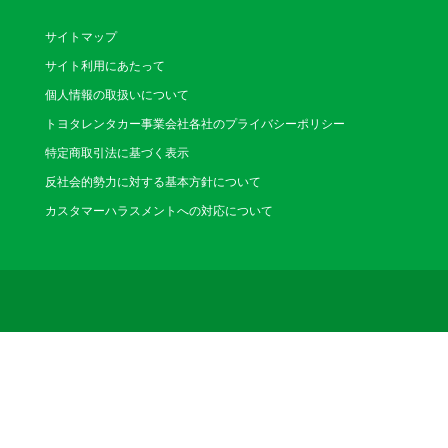
休業日：1/1～1/2
サイトマップ
西本町店
サイト利用にあたって
（にしほんまち）
個人情報の取扱いについて
〒550-0005 大阪
トヨタレンタカー事業会社各社のプライバシーポリシー
電話番号：06-6578-01
特定商取引法に基づく表示
営業時間：8:00～18:00(12
休業日：なし
反社会的勢力に対する基本方針について
カスタマーハラスメントへの対応について
大阪駅前店
（おおさかえきまえ）
〒530-0001 大阪
り徒歩1分。地下街直
電話番号：06-6343-11
営業時間：8:00～20:00(
休業日：なし
歌島橋店
（うたじまばし）