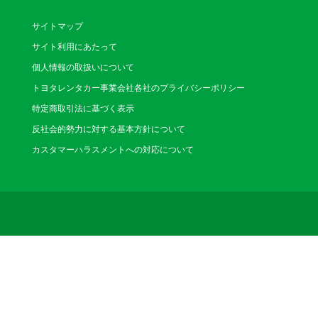
サイトマップ
心斎橋船場店
サイト利用にあたって
（しんさいばしせんば
個人情報の取扱いについて
〒541-0059 大阪
分、4つ目信号を西へ
トヨタレンタカー事業会社各社のプライバシーポリシー
電話番号：06-6264-01
特定商取引法に基づく表示
営業時間：8:00～20:00(
休業日：なし
反社会的勢力に対する基本方針について
カスタマーハラスメントへの対応について
淀屋橋店
（よどやばし）
〒541-0043 大
徒歩3分
電話番号：06-6220-08
営業時間：8:00～18:00(12
休業日：1/1～1/2
本町店
（ほんまち）