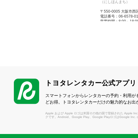
（にしほんまち）
〒550-0005 大阪
電話番号：06-6578-01
営業時間：8:00～18:00(12
休業日：なし
なんばターミ
（なんばたーみなる）
〒556-0016 大
JR、OCATからは徒歩
電話番号：06-6647-01
営業時間：8:00～20:00(
トヨタレンタカー公式アプリ
休業日：なし
スマートフォンからレンタカーの予約・利用が
中之島リーガ
どお得。トヨタレンタカーだけの魅力的なお出
（なかのしまりーがろ
Apple および Apple ロゴは米国その他の国で登録された Apple Inc.
クです。Android、Google Play、Google PlayロゴはGoogle In
〒530-0005 大
電話番号：06-6479-01
営業時間：8:00～18:00(12
休業日：なし