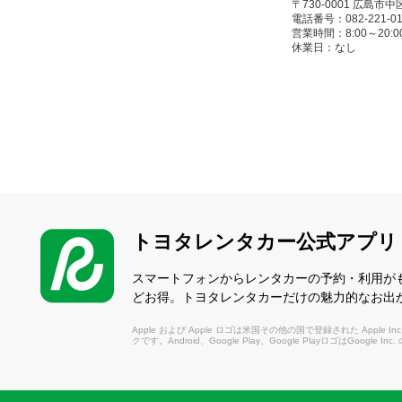
〒730-0001 広島
電話番号：082-221-01
営業時間：8:00～20:00(1/4
休業日：なし
観音店
（かんのん）
〒733-0036 広島
電話番号：082-532-51
営業時間：8:00～20:00(1/4
休業日：なし
トヨタレンタカー公式アプリ
海田店
（かいた）
スマートフォンからレンタカーの予約・利用が
どお得。トヨタレンタカーだけの魅力的なお出
〒736-0044 安
電話番号：082-821-11
Apple および Apple ロゴは米国その他の国で登録された Apple Inc.
営業時間：8:00～20:00(1/4
クです。Android、Google Play、Google PlayロゴはGoogle In
休業日：なし