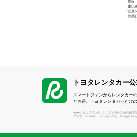
看板
電話番
営業時間
休業
北
（き
〒86
電話番
営業時間
休業
トヨタレンタカー公
熊
（く
スマートフォンからレンタカー
どお得。トヨタレンタカーだけ
〒86
電話番
Apple および Apple ロゴは米国その他の国で登録さ
営業時間
クです。Android、Google Play、Google P
休業