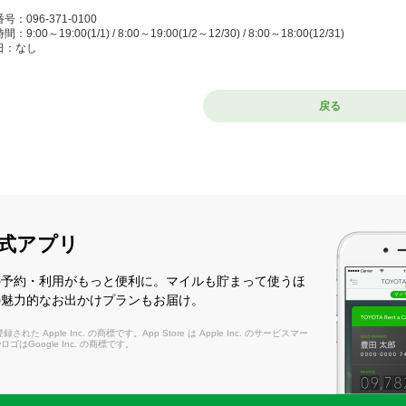
号：096-371-0100
：9:00～19:00(1/1) / 8:00～19:00(1/2～12/30) / 8:00～18:00(12/31)
日：なし
熊本店
戻る
たくまもと）
1-8072 熊本市北区室園町3-31 熊本電鉄北熊本駅よりR3を左折マクドナルドより10
号：096-343-0100
：9:00～19:00(1/1) / 8:00～19:00(1/2～12/30) / 8:00～18:00(12/31)
日：なし
式アプリ
本駅前店
まもとえきまえ）
の予約・利用がもっと便利に。マイルも貯まって使うほ
の魅力的なお出かけプランもお届け。
0-0047 熊本市西区春日1-14-28 JR熊本駅東口より北へ徒歩3分
号：096-311-0100
れた Apple Inc. の商標です。App Store は Apple Inc. のサービスマー
：9:00～19:00(1/1) / 8:00～19:00(1/2～12/30) / 8:00～18:00(12/31)
layロゴはGoogle Inc. の商標です。
日：なし