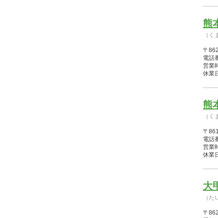
熊
（く
〒86
電話番
営業時間
休業
熊
（く
〒86
電話番
営業時間
休業
大
（た
〒86