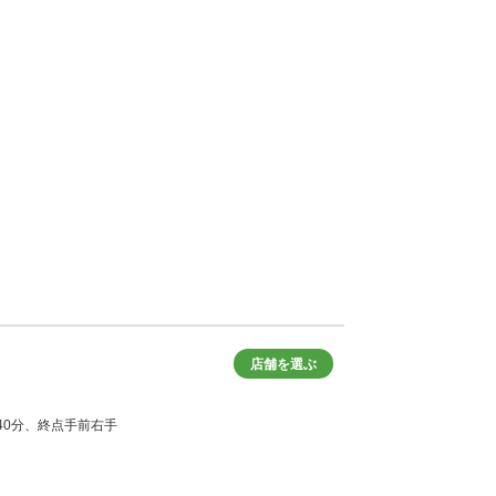
店舗を選ぶ
き40分、終点手前右手