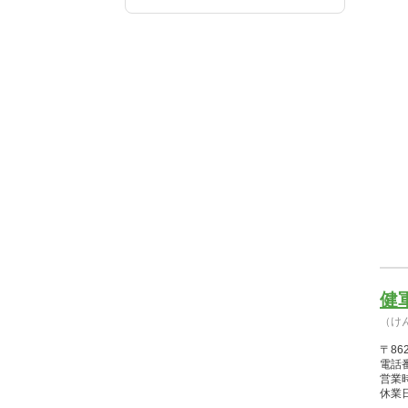
健
（け
〒86
電話番
営業時間
休業