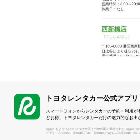
営業時間：8:00～20:00(
休業日：なし
西新橋店
（にししんばし）
〒105-0003 港
日比谷口より徒歩7分
電話番号：03-5532-81
営業時間：8:00～20:00(
休業日：なし
水天宮Ｔ－Ｃ
（すいてんぐうてぃー
トヨタレンタカー公式アプリ
〒103-0015 中央
駅直結）1階リムジン
スマートフォンからレンタカーの予約・利用が
電話番号：03-3662-01
どお得。トヨタレンタカーだけの魅力的なお出
営業時間：8:00～20:00(
休業日：なし
Apple および Apple ロゴは米国その他の国で登録された Apple Inc.
クです。Android、Google Play、Google PlayロゴはGoogle In