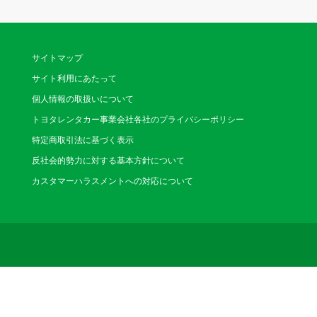
浅草橋店
（あさくさばし）
〒111-0053 台東区
サイトマップ
300m先清洲橋通りを
電話番号：03-5821-63
サイト利用にあたって
営業時間：8:00～20:00(
休業日：なし
個人情報の取扱いについて
トヨタレンタカー事業会社各社のプライバシーポリシー
浜松町店
特定商取引法に基づく表示
（はままつちょう）
反社会的勢力に対する基本方針について
〒105-0012 港区
カスタマーハラスメントへの対応について
徒歩5分、第一京浜沿
電話番号：03-3432-11
営業時間：8:00～20:00(1/1
休業日：なし
本郷三丁目駅
（ほんごうさんちょう
〒113-0033 文京