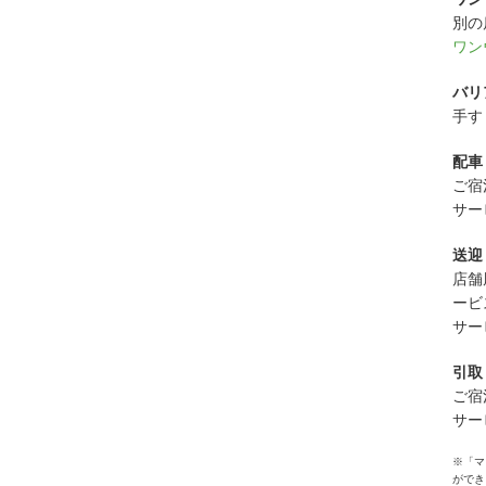
別の
ワン
バリ
手す
配車
ご宿
サー
送迎
店舗
ービ
サー
引取
ご宿
サー
※「マ
ができ