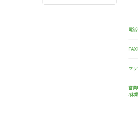
電話
FA
マッ
営業
/休