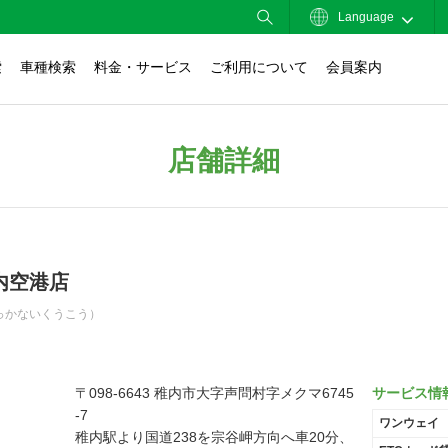
Language
索
車種検索
料金・サービス
ご利用について
会員案内
店舗詳細
内空港店
っかないくうこう）
〒098-6643 稚内市大字声問村字メクマ6745
サービス情
-7
ワンウェイ
稚内駅より国道238を宗谷岬方向へ車20分、