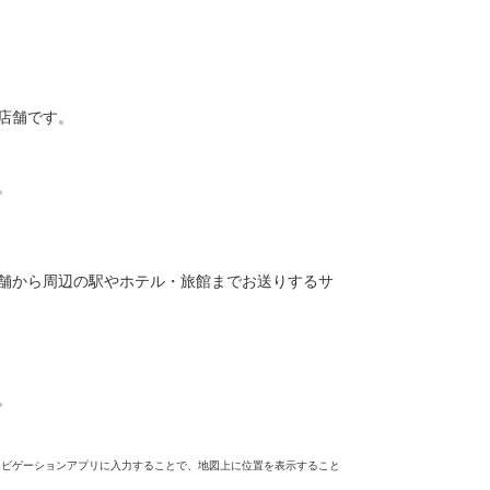
店舗です。
。
舗から周辺の駅やホテル・旅館までお送りするサ
。
ナビゲーションアプリに入力することで、地図上に位置を表示すること