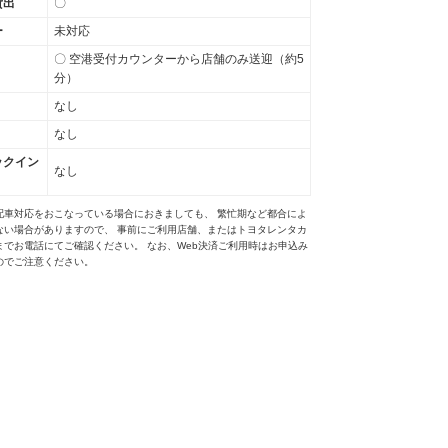
貸出
〇
ー
未対応
〇 空港受付カウンターから店舗のみ送迎（約5
分）
なし
なし
ックイン
なし
配車対応をおこなっている場合におきましても、 繁忙期など都合によ
ない場合がありますので、 事前にご利用店舗、またはトヨタレンタカ
までお電話にてご確認ください。 なお、Web決済ご利用時はお申込み
のでご注意ください。