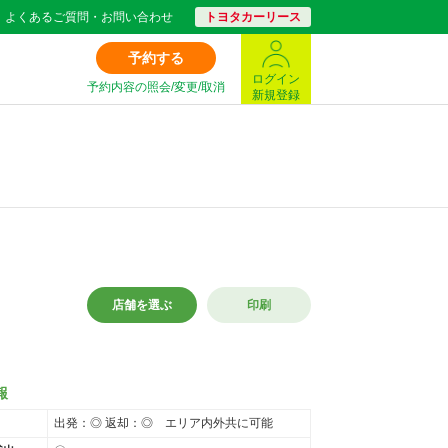
よくあるご質問・お問い合わせ
トヨタカーリース
予約する
ログイン
予約内容の照会/変更/取消
新規登録
店舗を選ぶ
印刷
報
出発：◎ 返却：◎ エリア内外共に可能