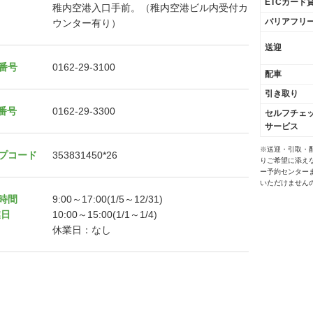
ETCカード
稚内空港入口手前。（稚内空港ビル内受付カ
バリアフリ
ウンター有り）
送迎
番号
0162-29-3100
配車
引き取り
X番号
0162-29-3300
セルフチェ
サービス
※送迎・引取・
プコード
353831450*26
りご希望に添え
ー予約センター
いただけません
時間
9:00～17:00(1/5～12/31)
業日
10:00～15:00(1/1～1/4)
休業日：なし