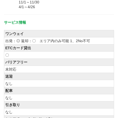
11/1～11/30
4/1～4/26
サービス情報
ワンウェイ
出発：◎ 返却：〇 エリア内のみ可能 1、2No不可
ETCカード貸出
〇
バリアフリー
未対応
送迎
なし
配車
なし
引き取り
なし