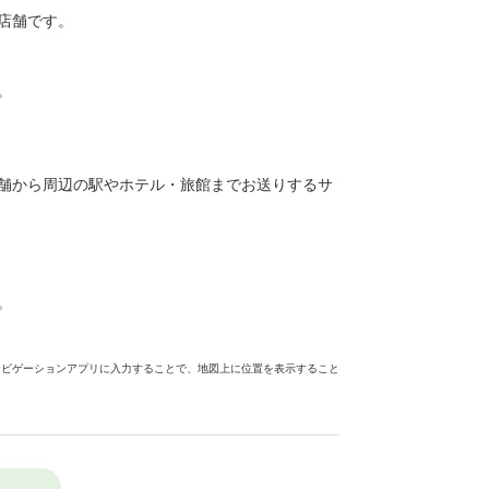
店舗です。
。
舗から周辺の駅やホテル・旅館までお送りするサ
。
ナビゲーションアプリに入力することで、地図上に位置を表示すること