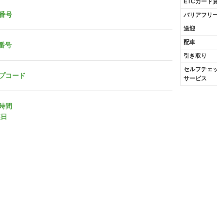
ETCカード
番号
バリアフリ
送迎
配車
X番号
引き取り
セルフチェ
プコード
サービス
時間
業日