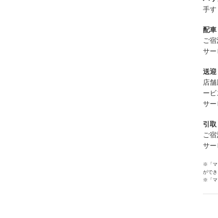
手す
配車
ご宿
サー
送迎
店舗
ービ
サー
引取
ご宿
サー
※「マ
ができ
※「マ