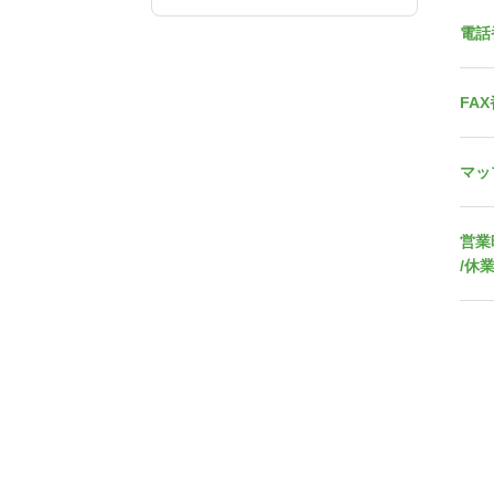
電話
FA
マッ
営業
/休