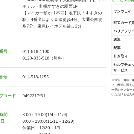
ホテル・札幌すすきの駅西1F
ワンウェイ
【マイカー預かり不可】地下鉄「すすきの
駅」4番出口より直進徒歩4分、大通公園徒
ETCカード
歩7分、東急レイホテル徒歩2分
バリアフリ
送迎
配車
番号
011-518-1100
引き取り
0120-833-518（無料）
セルフチェ
サービス
X番号
011-518-1155
※送迎・引取・
りご希望に添え
ー予約センター
いただけません
プコード
9492217*31
時間
8:00～19:00(1/4～11/9)
業日
8:00～19:00(11/11～12/29)
休業日：12/30～1/3