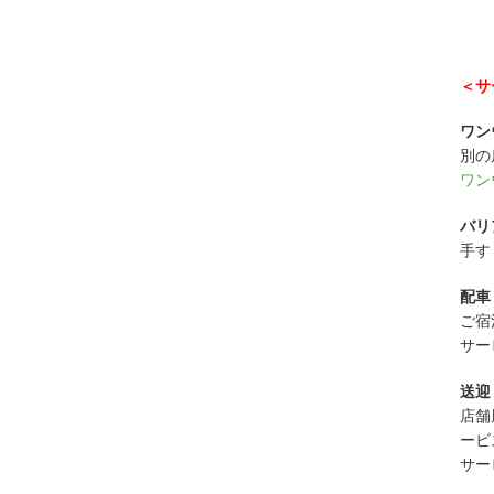
＜サ
ワン
別の
ワン
バリ
手す
配車
ご宿
サー
送迎
店舗
ービ
サー