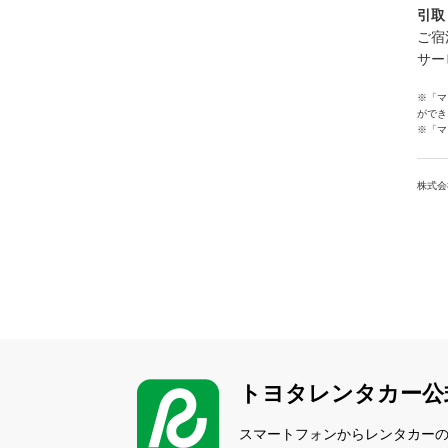
引取
ご宿
サー
※「マ
ができ
※「マ
株式会
トヨタレンタカー公
スマートフォンからレンタカー