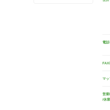
電話
FA
マッ
営業
/休