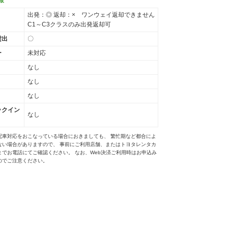
出発：◎ 返却：× ワンウェイ返却できません
C1～C3クラスのみ出発返却可
貸出
〇
ー
未対応
なし
なし
なし
ックイン
なし
配車対応をおこなっている場合におきましても、 繁忙期など都合によ
ない場合がありますので、 事前にご利用店舗、またはトヨタレンタカ
までお電話にてご確認ください。 なお、Web決済ご利用時はお申込み
のでご注意ください。