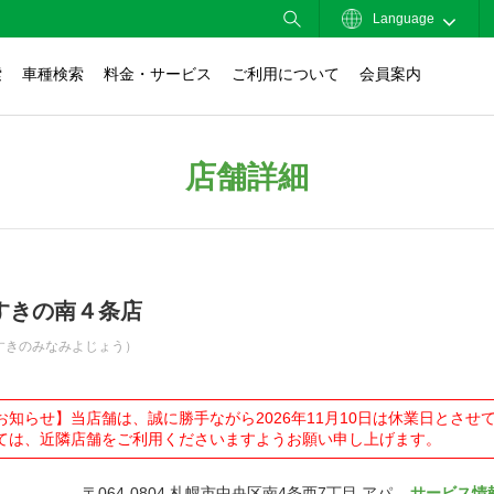
Language
索
車種検索
料金・サービス
ご利用について
会員案内
店舗詳細
すきの南４条店
すきのみなみよじょう）
お知らせ】当店舗は、誠に勝手ながら2026年11月10日は休業日とさ
ては、近隣店舗をご利用くださいますようお願い申し上げます。
〒064-0804 札幌市中央区南4条西7丁目 アパ
サービス情