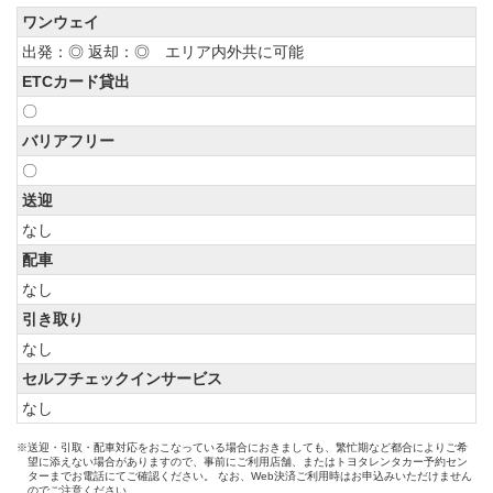
ワンウェイ
出発：◎ 返却：◎ エリア内外共に可能
ETCカード貸出
〇
バリアフリー
〇
送迎
なし
配車
なし
引き取り
なし
セルフチェックインサービス
なし
※送迎・引取・配車対応をおこなっている場合におきましても、繁忙期など都合によりご希
望に添えない場合がありますので、事前にご利用店舗、またはトヨタレンタカー予約セン
ターまでお電話にてご確認ください。 なお、Web決済ご利用時はお申込みいただけません
のでご注意ください。