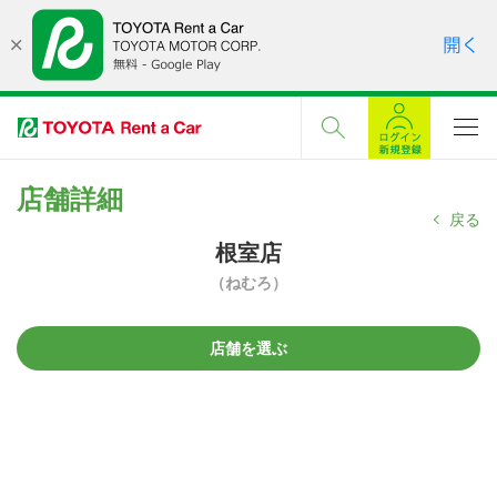
店舗詳細
戻る
根室店
（ねむろ）
店舗を選ぶ