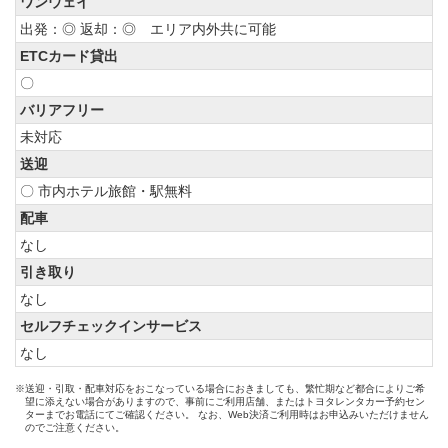
ワンウェイ
出発：◎ 返却：◎ エリア内外共に可能
ETCカード貸出
〇
バリアフリー
未対応
送迎
〇 市内ホテル旅館・駅無料
配車
なし
引き取り
なし
セルフチェックインサービス
なし
※送迎・引取・配車対応をおこなっている場合におきましても、繁忙期など都合によりご希
望に添えない場合がありますので、事前にご利用店舗、またはトヨタレンタカー予約セン
ターまでお電話にてご確認ください。 なお、Web決済ご利用時はお申込みいただけません
のでご注意ください。