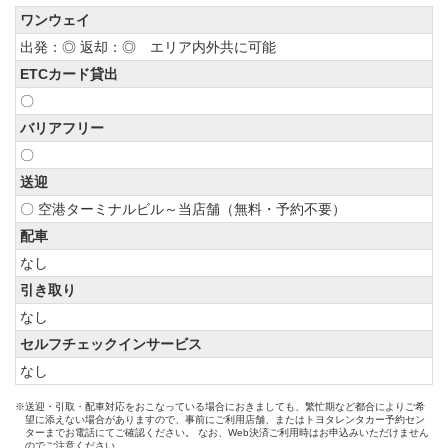
ワンウェイ
出発：◎ 返却：◎ エリア内外共に可能
ETCカード貸出
〇
バリアフリー
〇
送迎
〇 空港ターミナルビル～当店舗（無料・予約不要）
配車
なし
引き取り
なし
セルフチェックインサービス
なし
※送迎・引取・配車対応をおこなっている場合におきましても、繁忙期など都合によりご希
望に添えない場合がありますので、事前にご利用店舗、またはトヨタレンタカー予約セン
ターまでお電話にてご確認ください。 なお、Web決済ご利用時はお申込みいただけません
のでご注意ください。