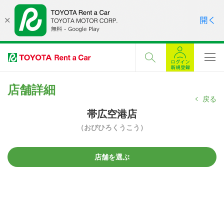
店舗詳細
戻る
帯広空港店
（おびひろくうこう）
店舗を選ぶ