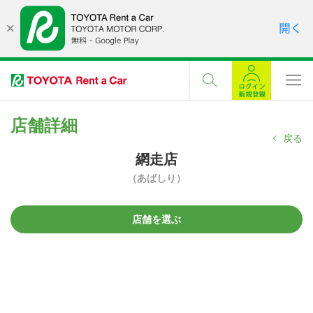
店舗詳細
戻る
網走店
（あばしり）
店舗を選ぶ