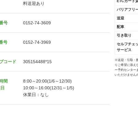
ETCカード
料送迎あり
バリアフリ
送迎
番号
0152-74-3609
配車
引き取り
X番号
0152-74-3969
セルフチェ
サービス
※送迎・引取・
プコード
305154488*15
りご希望に添え
ー予約センター
いただけません
時間
8:00～20:00(1/6～12/30)
業日
10:00～16:00(12/31～1/5)
休業日：なし