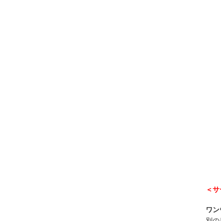
＜サ
ワン
別の