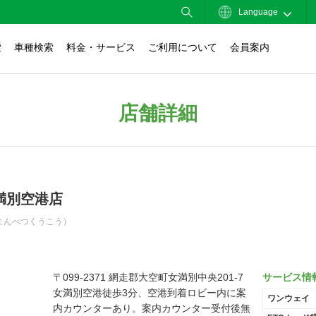
Language
索
車種検索
料金・サービス
ご利用について
会員案内
店舗詳細
満別空港店
まんべつくうこう）
〒099-2371 網走郡大空町女満別中央201-7
サービス情
女満別空港徒歩3分、空港到着ロビー内に案
ワンウェイ
内カウンターあり。案内カウンター受付後無