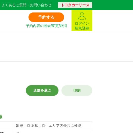
よくあるご質問・お問い合わせ
トヨタカーリース
予約する
ログイン
予約内容の照会/変更/取消
新規登録
店舗を選ぶ
印刷
報
出発：◎ 返却：◎ エリア内外共に可能