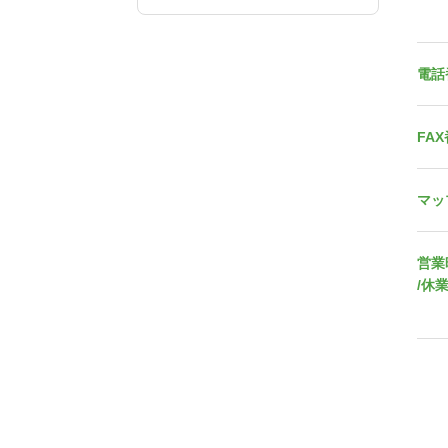
電話
FA
マッ
営業
/休