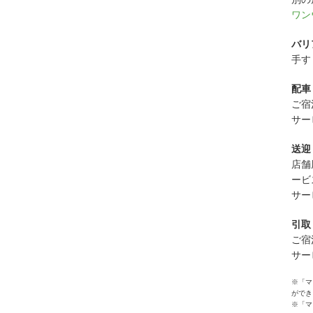
ワン
バリ
手す
配車
ご宿
サー
送迎
店舗
ービ
サー
引取
ご宿
サー
※「マ
ができ
※「マ