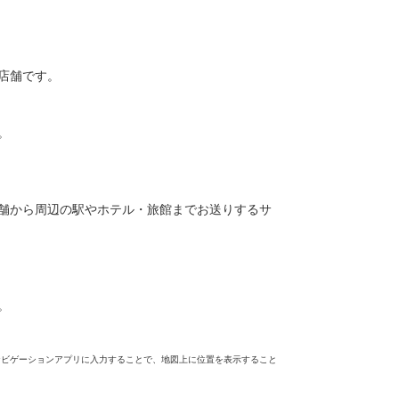
店舗です。
。
舗から周辺の駅やホテル・旅館までお送りするサ
。
ナビゲーションアプリに入力することで、地図上に位置を表示すること