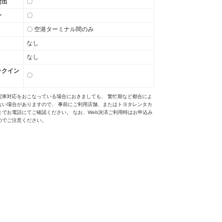
貸出
〇
ー
〇
〇 空港ターミナル間のみ
なし
なし
ックイン
〇
配車対応をおこなっている場合におきましても、 繁忙期など都合によ
ない場合がありますので、 事前にご利用店舗、またはトヨタレンタカ
までお電話にてご確認ください。 なお、Web決済ご利用時はお申込み
のでご注意ください。