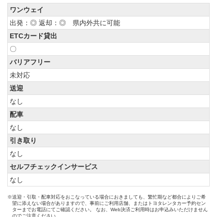
ワンウェイ
出発：◎ 返却：◎ 県内外共に可能
ETCカード貸出
〇
バリアフリー
未対応
送迎
なし
配車
なし
引き取り
なし
セルフチェックインサービス
なし
※送迎・引取・配車対応をおこなっている場合におきましても、繁忙期など都合によりご希
望に添えない場合がありますので、事前にご利用店舗、またはトヨタレンタカー予約セン
ターまでお電話にてご確認ください。 なお、Web決済ご利用時はお申込みいただけません
のでご注意ください。