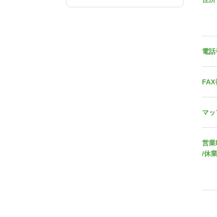
電話
FA
マッ
営業
/休