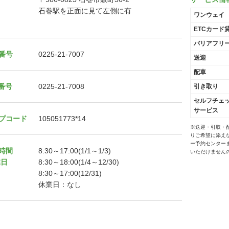
石巻駅を正面に見て左側に有
ワンウェイ
ETCカード
バリアフリ
番号
0225-21-7007
送迎
配車
X番号
0225-21-7008
引き取り
セルフチェ
サービス
プコード
105051773*14
※送迎・引取・
りご希望に添え
ー予約センター
時間
8:30～17:00(1/1～1/3)
いただけません
業日
8:30～18:00(1/4～12/30)
8:30～17:00(12/31)
休業日：なし