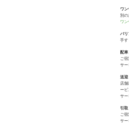
ワン
別の
ワン
バリ
手す
配車
ご宿
サー
送迎
店舗
ービ
サー
引取
ご宿
サー