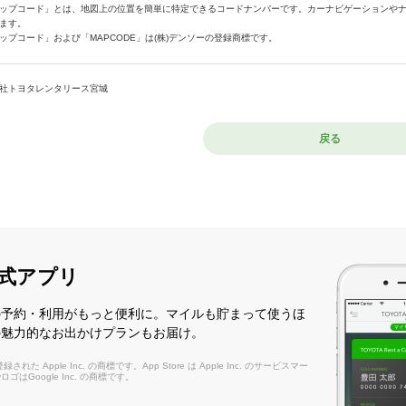
ップコード」とは、地図上の位置を簡単に特定できるコードナンバーです。カーナビゲーションや
ます。
ップコード」および「MAPCODE」は(株)デンソーの登録商標です。
社トヨタレンタリース宮城
戻る
式アプリ
の予約・利用がもっと便利に。マイルも貯まって使うほ
の魅力的なお出かけプランもお届け。
れた Apple Inc. の商標です。App Store は Apple Inc. のサービスマー
layロゴはGoogle Inc. の商標です。