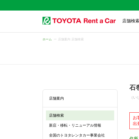
店舗検
ホーム
店舗案内 店舗検索
石
（い
店舗案内
店舗検索
お
出
新店・移転・リニューアル情報
全国のトヨタレンタカー事業会社
住所