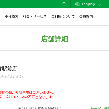
Language
索
車種検索
料金・サービス
ご利用について
会員案内
店舗詳細
巻駅前店
しのまきえきまえ）
客様の預かり駐車場はございません。
発、返却1No、2No不可となります。
〒986-0825 石巻市穀町56-2
サービス情