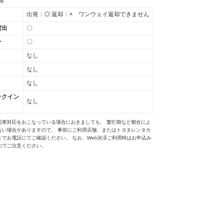
出発：◎ 返却：× ワンウェイ返却できません
貸出
〇
ー
〇
なし
なし
なし
ックイン
なし
配車対応をおこなっている場合におきましても、 繁忙期など都合によ
ない場合がありますので、 事前にご利用店舗、またはトヨタレンタカ
までお電話にてご確認ください。 なお、Web決済ご利用時はお申込み
のでご注意ください。