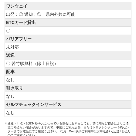
ワンウェイ
出発：◎ 返却：◎ 県内外共に可能
ETCカード貸出
〇
バリアフリー
未対応
送迎
〇 苦竹駅無料（除土日祝）
配車
なし
引き取り
なし
セルフチェックインサービス
なし
※送迎・引取・配車対応をおこなっている場合におきましても、繁忙期など都合によりご希
望に添えない場合がありますので、事前にご利用店舗、またはトヨタレンタカー予約セン
ターまでお電話にてご確認ください。 なお、Web決済ご利用時はお申込みいただけません
のでご注意ください。