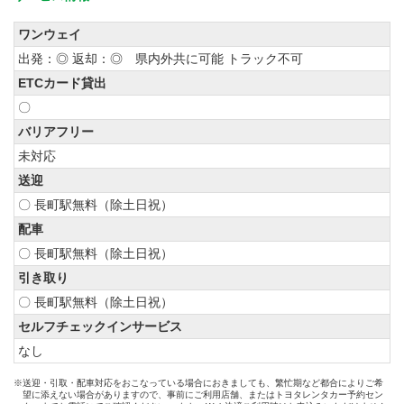
ワンウェイ
出発：◎ 返却：◎ 県内外共に可能 トラック不可
ETCカード貸出
〇
バリアフリー
未対応
送迎
〇 長町駅無料（除土日祝）
配車
〇 長町駅無料（除土日祝）
引き取り
〇 長町駅無料（除土日祝）
セルフチェックインサービス
なし
※送迎・引取・配車対応をおこなっている場合におきましても、繁忙期など都合によりご希
望に添えない場合がありますので、事前にご利用店舗、またはトヨタレンタカー予約セン