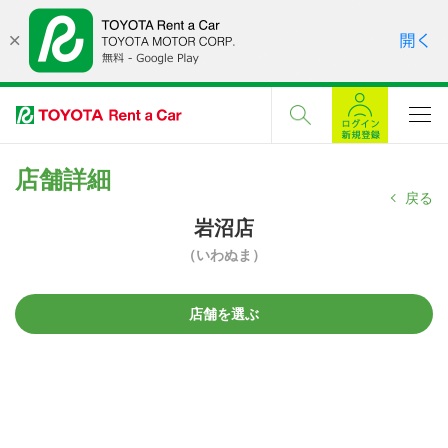
店舗詳細
戻る
岩沼店
（いわぬま）
店舗を選ぶ