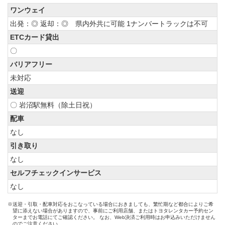
ワンウェイ
出発：◎ 返却：◎ 県内外共に可能 1ナンバートラックは不可
ETCカード貸出
〇
バリアフリー
未対応
送迎
〇 岩沼駅無料（除土日祝）
配車
なし
引き取り
なし
セルフチェックインサービス
なし
※送迎・引取・配車対応をおこなっている場合におきましても、繁忙期など都合によりご希
望に添えない場合がありますので、事前にご利用店舗、またはトヨタレンタカー予約セン
ターまでお電話にてご確認ください。 なお、Web決済ご利用時はお申込みいただけません
のでご注意ください。