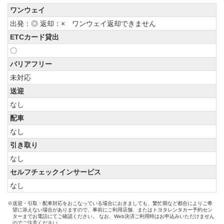
ワンウェイ
出発：◎ 返却：× ワンウェイ返却できません
ETCカード貸出
〇
バリアフリー
未対応
送迎
なし
配車
なし
引き取り
なし
セルフチェックインサービス
なし
※送迎・引取・配車対応をおこなっている場合におきましても、繁忙期など都合によりご希
望に添えない場合がありますので、事前にご利用店舗、またはトヨタレンタカー予約セン
ターまでお電話にてご確認ください。 なお、Web決済ご利用時はお申込みいただけません
のでご注意ください。