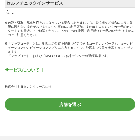
セルフチェックインサービス
なし
※送迎・引取・配車対応をおこなっている場合におきましても、繁忙期など都合によりご希
望に添えない場合がありますので、事前にご利用店舗、またはトヨタレンタカー予約セン
ターまでお電話にてご確認ください。 なお、Web決済ご利用時はお申込みいただけません
のでご注意ください。
※「マップコード」とは、地図上の位置を簡単に特定できるコードナンバーです。カーナビ
ゲーションやナビゲーションアプリに入力することで、地図上に位置を表示することがで
きます。
「マップコード」および「MAPCODE」は(株)デンソーの登録商標です。
サービスについて
株式会社トヨタレンタリース山形
店舗を選ぶ