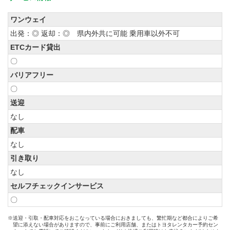
ワンウェイ
出発：◎ 返却：◎ 県内外共に可能 乗用車以外不可
ETCカード貸出
〇
バリアフリー
〇
送迎
なし
配車
なし
引き取り
なし
セルフチェックインサービス
〇
※送迎・引取・配車対応をおこなっている場合におきましても、繁忙期など都合によりご希
望に添えない場合がありますので、事前にご利用店舗、またはトヨタレンタカー予約セン