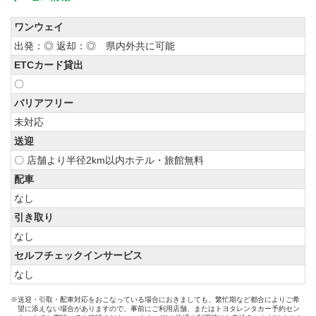
ワンウェイ
出発：◎ 返却：◎ 県内外共に可能
ETCカード貸出
〇
バリアフリー
未対応
送迎
〇 店舗より半径2km以内ホテル・旅館無料
配車
なし
引き取り
なし
セルフチェックインサービス
なし
※送迎・引取・配車対応をおこなっている場合におきましても、繁忙期など都合によりご希
望に添えない場合がありますので、事前にご利用店舗、またはトヨタレンタカー予約セン