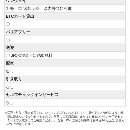
ワンウェイ
出発：◎ 返却：◎ 県内外共に可能
ETCカード貸出
〇
バリアフリー
〇
送迎
〇 JR水郡線上菅谷駅無料
配車
なし
引き取り
なし
セルフチェックインサービス
なし
※送迎・引取・配車対応をおこなっている場合におきましても、繁忙期など都合によりご希
望に添えない場合がありますので、事前にご利用店舗、またはトヨタレンタカー予約セン
ターまでお電話にてご確認ください。 なお、Web決済ご利用時はお申込みいただけません
のでご注意ください。