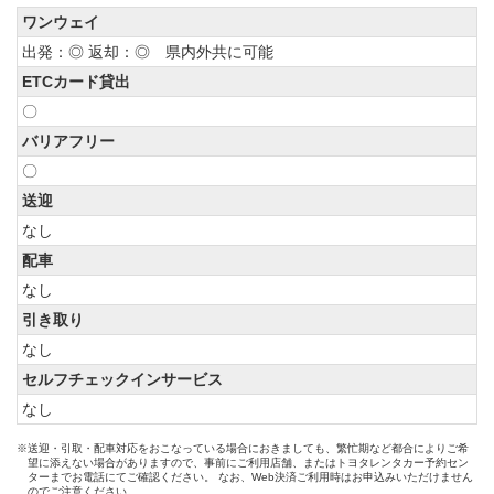
ワンウェイ
出発：◎ 返却：◎ 県内外共に可能
ETCカード貸出
〇
バリアフリー
〇
送迎
なし
配車
なし
引き取り
なし
セルフチェックインサービス
なし
※送迎・引取・配車対応をおこなっている場合におきましても、繁忙期など都合によりご希
望に添えない場合がありますので、事前にご利用店舗、またはトヨタレンタカー予約セン
ターまでお電話にてご確認ください。 なお、Web決済ご利用時はお申込みいただけません
のでご注意ください。