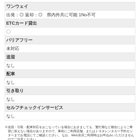
ワンウェイ
出発：◎ 返却：◎ 県内外共に可能 1No不可
ETCカード貸出
〇
バリアフリー
未対応
送迎
なし
配車
なし
引き取り
なし
セルフチェックインサービス
なし
※送迎・引取・配車対応をおこなっている場合におきましても、繁忙期など都合によりご希
望に添えない場合がありますので、事前にご利用店舗、またはトヨタレンタカー予約セン
ターまでお電話にてご確認ください。 なお、Web決済ご利用時はお申込みいただけません
のでご注意ください。