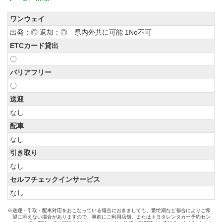
ワンウェイ
出発：◎ 返却：◎ 県内外共に可能 1No不可
ETCカード貸出
〇
バリアフリー
〇
送迎
なし
配車
なし
引き取り
なし
セルフチェックインサービス
なし
※送迎・引取・配車対応をおこなっている場合におきましても、繁忙期など都合によりご希
望に添えない場合がありますので、事前にご利用店舗、またはトヨタレンタカー予約セン