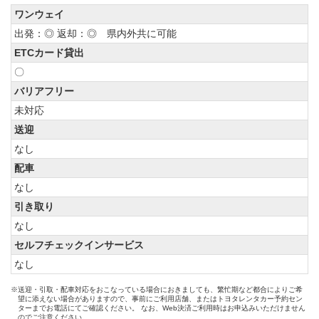
ワンウェイ
出発：◎ 返却：◎ 県内外共に可能
ETCカード貸出
〇
バリアフリー
未対応
送迎
なし
配車
なし
引き取り
なし
セルフチェックインサービス
なし
※送迎・引取・配車対応をおこなっている場合におきましても、繁忙期など都合によりご希
望に添えない場合がありますので、事前にご利用店舗、またはトヨタレンタカー予約セン
ターまでお電話にてご確認ください。 なお、Web決済ご利用時はお申込みいただけません
のでご注意ください。