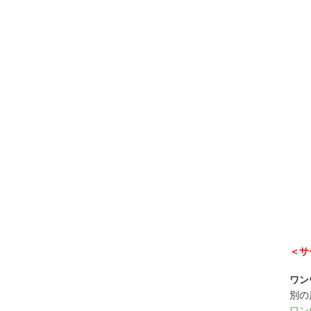
＜サ
ワン
別の
ワン