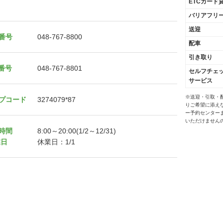
ETCカード
バリアフリ
送迎
番号
048-767-8800
配車
引き取り
X番号
048-767-8801
セルフチェ
サービス
※送迎・引取・
プコード
3274079*87
りご希望に添え
ー予約センター
いただけません
時間
8:00～20:00(1/2～12/31)
業日
休業日：1/1