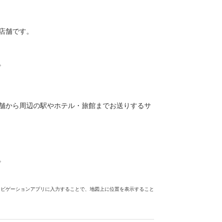
店舗です。
。
舗から周辺の駅やホテル・旅館までお送りするサ
。
ナビゲーションアプリに入力することで、地図上に位置を表示すること