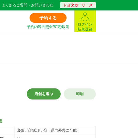
よくあるご質問・お問い合わせ
トヨタカーリース
予約する
ログイン
予約内容の照会/変更/取消
新規登録
店舗を選ぶ
印刷
報
出発：◎ 返却：◎ 県内外共に可能