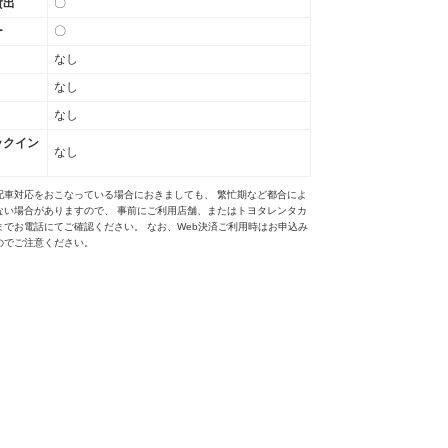
貸出
〇
ー
〇
なし
なし
なし
ックイン
なし
配車対応をおこなっている場合におきましても、 繁忙期など都合によ
ない場合がありますので、 事前にご利用店舗、またはトヨタレンタカ
までお電話にてご確認ください。 なお、Web決済ご利用時はお申込み
のでご注意ください。