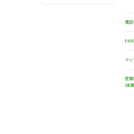
電話
FA
マッ
営業
/休