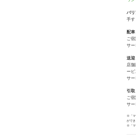
バリ
手す
配車
ご宿
サー
送迎
店舗
ービ
サー
引取
ご宿
サー
※「マ
ができ
※「マ